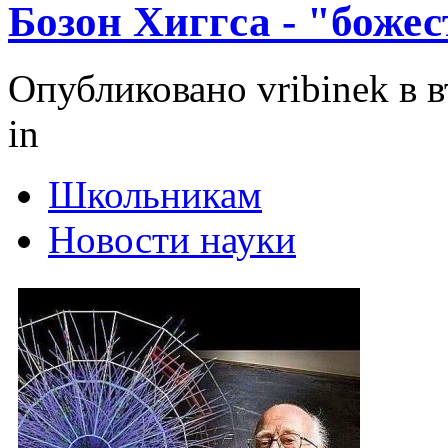
Бозон Хиггса - "боже
Опубликовано vribinek в вт
in
Школьникам
Новости науки