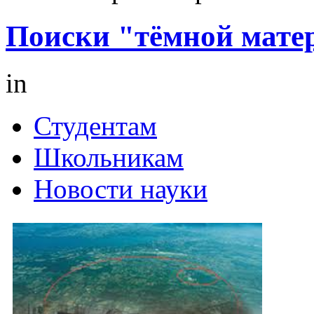
Поиски "тёмной мате
in
Студентам
Школьникам
Новости науки