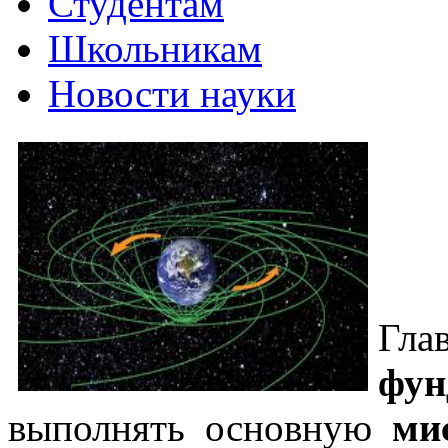
Студентам
Школьникам
Новости науки
Гл
фу
выполнять основную
ми