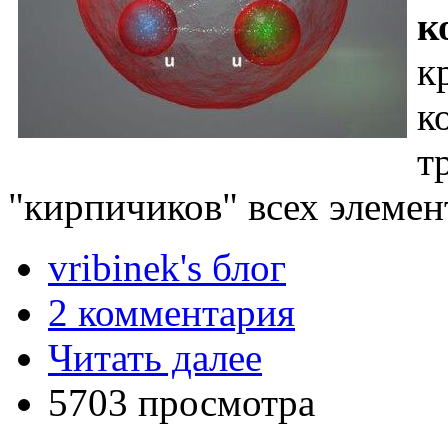
к
к
к
т
"кирпичиков" всех элемен
vribinek's блог
2 комментария
Читать далее
5703 просмотра