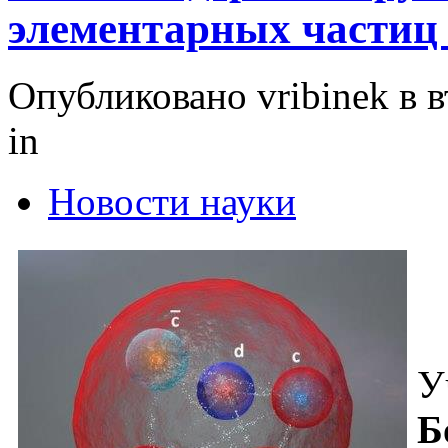
элементарных частиц
Опубликовано vribinek в вт
in
Новости науки
У
Б