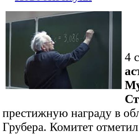
4 
ас
Му
Ст
престижную награду в об
Грубера. Комитет отметил