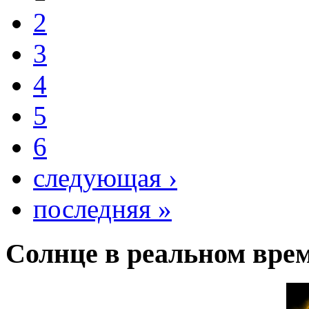
2
3
4
5
6
следующая ›
последняя »
Солнце в реальном вре