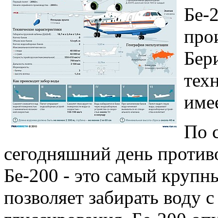
Бе-
про
Бери
тех
имее
По 
сегодняшний день проти
Бе-200 - это самый крупн
позволяет забирать воду 