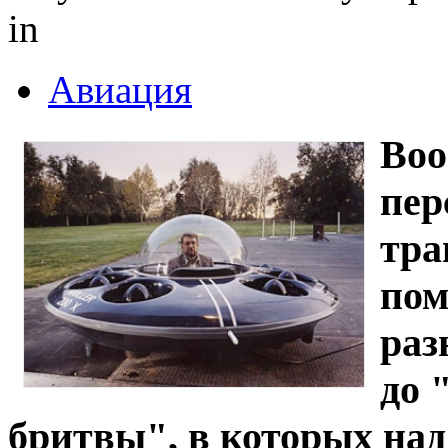
in
Авиация
Воо
пер
тра
пом
раз
до 
бритвы", в которых на