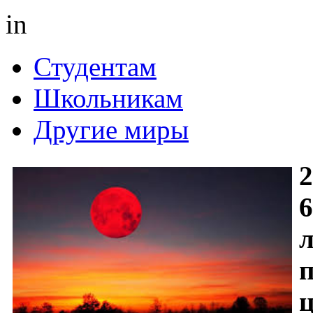
in
Студентам
Школьникам
Другие миры
2
6
л
п
ц