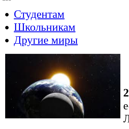
Студентам
Школьникам
Другие миры
2
е
Л