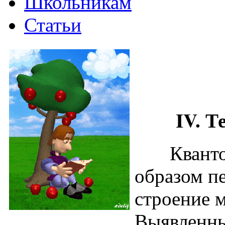
Школьникам
Статьи
IV. Тео
Квантова
образом п
строение 
Выявленны