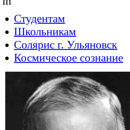
in
Студентам
Школьникам
Солярис г. Ульяновск
Космическое сознание