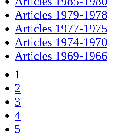
Articles
19
85-
19
80
Articles
19
79-
19
78
Articles
19
77-
19
75
Articles
19
74-
19
70
Articles
19
69-
19
66
1
2
3
4
5