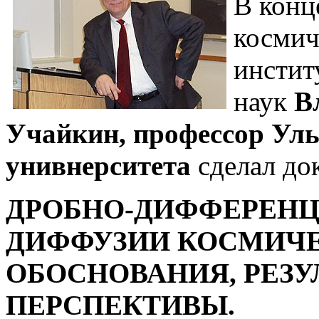
В конц
космич
инстит
наук
В
Учайкин, профессор Уль
унивнерситета
сделал док
ДРОБНО-ДИФФЕРЕН
ДИФФУЗИИ КОСМИЧЕ
ОБОСНОВАНИЯ, РЕЗУ
ПЕРСПЕКТИВЫ.