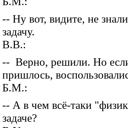
Б.М.:
-- Ну вот, видите, не зна
задачу.
В.В.:
-- Верно, решили. Но есл
пришлось, воспользовалис
Б.М.:
-- А в чем всё-таки "физи
задаче?