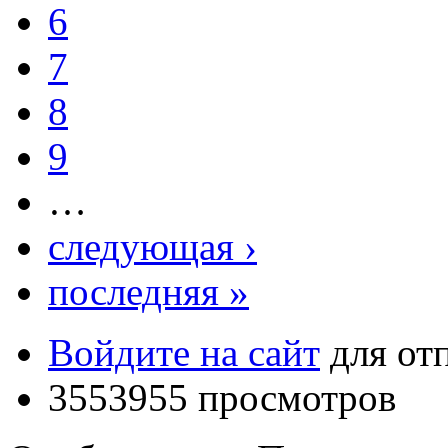
6
7
8
9
…
следующая ›
последняя »
Войдите на сайт
для от
3553955 просмотров