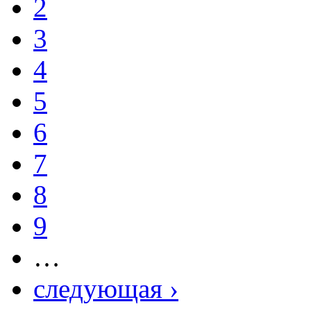
2
3
4
5
6
7
8
9
…
следующая ›