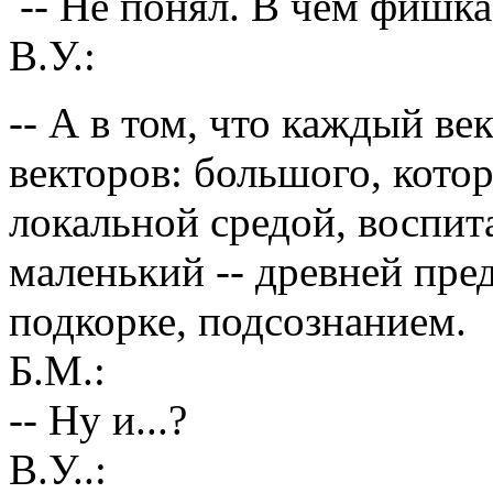
-- Не понял. В чём фишка
В.У.:
-- А в том, что каждый ве
векторов: большого, кото
локальной средой, воспит
маленький -- древней пре
подкорке, подсознанием.
Б.М.:
-- Ну и...?
В.У..: