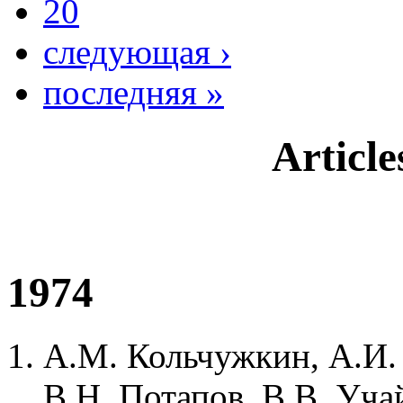
20
следующая ›
последняя »
Articl
1974
А.М. Кольчужкин, А.И.
В.Н. Потапов, В.В. Уча