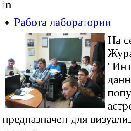
in
Работа лаборатории
На с
Жура
"Инт
данн
попу
астр
предназначен для визуали