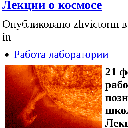
Лекции о космосе
Опубликовано zhvictorm в 
in
Работа лаборатории
21 ф
рабо
поз
шко
Лекц