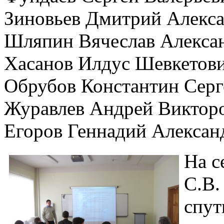
Зиновьев Дмитрий Алекс
Шляпин Вячеслав Алекса
Хасанов Илдус Шевкетов
Обрубов Константин Серг
Журавлев Андрей Виктор
Егоров Геннадий Алексан
На с
С.В.
спут