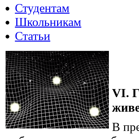
Студентам
Школьникам
Статьи
VI. 
жив
В пр