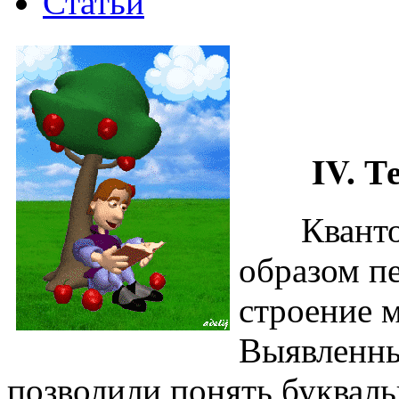
Статьи
IV. Тео
Квантова
образом п
строение 
Выявленны
позволили понять букваль