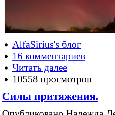
AlfaSirius's блог
16 комментариев
Читать далее
10558 просмотров
Силы притяжения.
Опубликовано Надежда Лещ