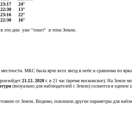
7 24°
0 13°
6 22°
30 16°
 эти дни уже "тонет" в тени Земли.
 местности. МКС была ярче всех звезд в небе и сравнима по ярк
произойдет
21.12. 2020
г. в 21 час (время московское). На Земле 
атурн
(визуально для наблюдателей с Земли) сольются в единое 
стояние от Земли. Видимо, повлияли другие параметры для набл