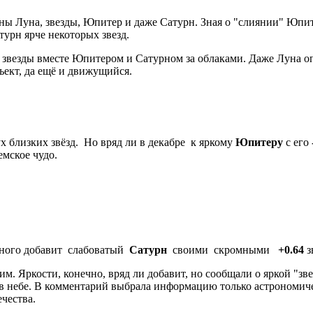
ны Луна, звезды, Юпитер и даже Сатурн. Зная о "слиянии" Юпитер
турн ярче некоторых звезд.
е звезды вместе Юпитером и Сатурном за облаками. Даже Луна о
ект, да ещё и движущийся.
х близких звёзд. Но вряд ли в декабре к яркому
Юпитеру
с его
мское чудо.
 много добавит слабоватый
Сатурн
своими скромными
+0.64
з
. Яркости, конечно, вряд ли добавит, но сообщали о яркой "зв
д в небе. В комментарий выбрала информацию только астрономиче
ечества.