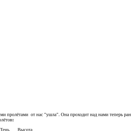
пролётами от нас "ушла". Она проходит над нами теперь раньше 
олётов
:
Тень Высота