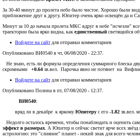
За 30-40 минут до пролета небо было чистое. Хорошо были вид
приближение друг к другу. Юпитер очень ярко освещён да и Са
Минут за 10 до начала пролета МКС вдруг в небе "исчезли" вс
траектории была ярко видна, как
единственный
светящийся объ
Войдите на сайт
для отправки комментариев
Опубликовано ВИ0540 в чт, 06/08/2020 - 22:37.
Не знаю, есть ли формула определения суммарного блеска дву
скромными
+0.64
зв.вел. Парочка явно не потянет на Вифлие
Войдите на сайт
для отправки комментариев
Опубликовано Полина в пт, 07/08/2020 - 12:37.
ВИ0540
:
вряд ли в декабре к яркому
Юпитеру
с его
-1.82
зв.вел.
Недолго осталось времени, чтобы понаблюдать и оценить самим
эффект в размерах
. А Юпитер и сейчас светит ярче всех звёз
астрологию: это "слияние" планет - некий знак для всего челов