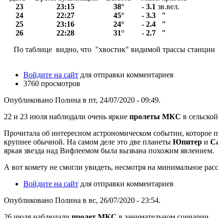
23 23:15 38° - 3.1
зв.вел.
23:1
24 22:27 45° - 3.3 " 22:3
25 23:16 24° - 2.4 " 23:1
26 22:28 31° - 2.7 " 22:
По таблице видно, что "хвостик" видимой трассы станции в
Войдите на сайт
для отправки комментариев
3760 просмотров
Опубликовано Полина в пт, 24/07/2020 - 09:49.
22 и 23 июля наблюдали очень яркие
пролеты МКС
в сельской
Прочитала об интересном астрономическом событии, которое 
крупнее обычной. На самом деле это две планеты
Юпитер
и
С
яркая звезда над Вифлеемом была вызвана похожим явлением.
А вот комету не смогли увидеть, несмотря на минимальное рас
Войдите на сайт
для отправки комментариев
Опубликовано Полина в вс, 26/07/2020 - 23:54.
26 июля наблюдали
пролет МКС
в занимательном сценарии.