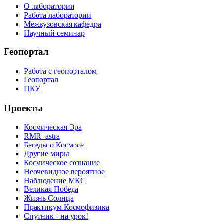
О лаборатории
Работа лаборатории
Межвузовская кафедра
Научный семинар
Геопортал
Работа с геопорталом
Геопортал
ЦКУ
Проекты
Космическая Эра
RMR_astra
Беседы о Космосе
Другие миры
Космическое сознание
Неочевидное вероятное
Наблюдение МКС
Великая Победа
Жизнь Солнца
Практикум Космофизика
Спутник - на урок!