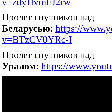
v=zdyHvmFJ2rw
Пролет спутников над
Беларусью
:
https://www.
v=BTzCV0YRc-I
Пролет спутников над
Уралом
:
https://www.you