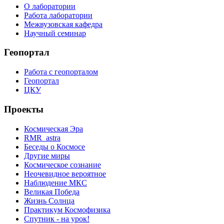
О лаборатории
Работа лаборатории
Межвузовская кафедра
Научный семинар
Геопортал
Работа с геопорталом
Геопортал
ЦКУ
Проекты
Космическая Эра
RMR_astra
Беседы о Космосе
Другие миры
Космическое сознание
Неочевидное вероятное
Наблюдение МКС
Великая Победа
Жизнь Солнца
Практикум Космофизика
Спутник - на урок!