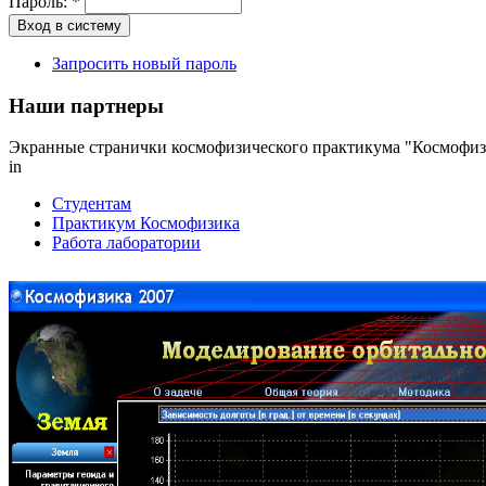
Пароль:
*
Запросить новый пароль
Наши партнеры
Экранные странички космофизического практикума "Космофиз
in
Студентам
Практикум Космофизика
Работа лаборатории