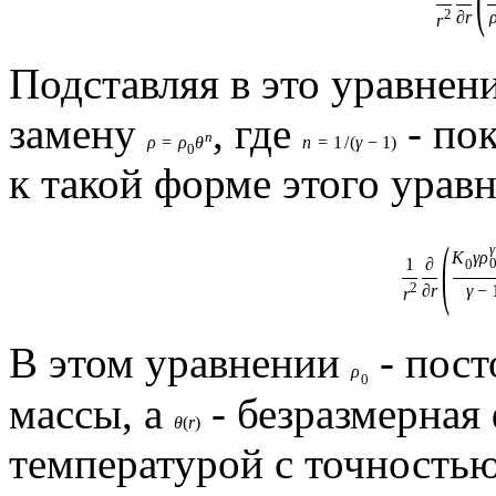
(
2
∂
r
r
Подставляя в это уравнен
замену
, где
- по
n
ρ
=
ρ
θ
n
=
1
/
(
γ
−
1
)
0
к такой форме этого урав
(
γ
K
γ
ρ
1
∂
0
2
∂
r
γ
−
r
В этом уравнении
- пост
ρ
0
массы, а
- безразмерная
θ
(
r
)
температурой с точность