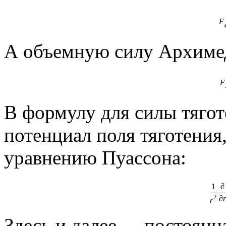
F
А объемную силу Архимед
F
В формулу для силы тяго
потенциал поля тяготения
уравнению Пуассона:
1
∂
2
∂
r
r
Здесь и далее
- постоянн