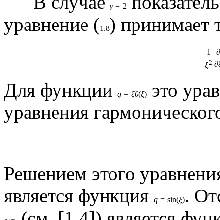
В случае
показател
γ
=
2
уравнение (
) принимает 
1.8
1
∂
2
∂
ξ
Для функции
это урав
q
=
ξ
θ
(
ξ
)
уравнения гармоническог
Решением этого уравнени
является функция
. О
q
=
sin
(
ξ
)
(см. [1,4]) является фун