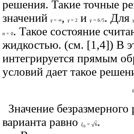
решения. Такие точные р
значений
,
и
. Для
γ
=
∞
γ
=
2
γ
=
6
/
5
. Такое состояние счит
n
=
0
жидкостью. (см. [1,4]) В 
интегрируется прямым обр
условий дает такое решен
Значение безразмерного 
варианта равно
.
√
ξ
=
6
0