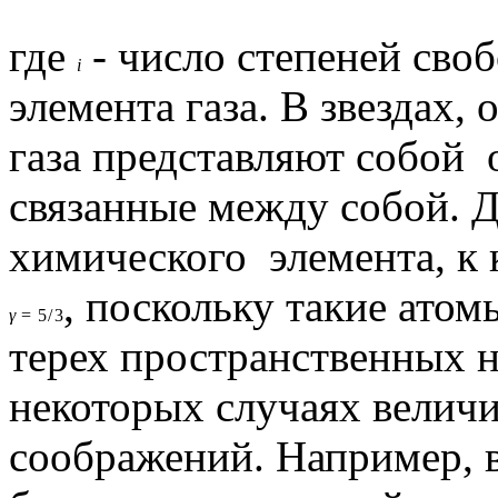
где
- число степеней сво
i
элемента газа. В звездах,
газа представляют собой 
связанные между собой. Дл
химического элемента, к 
, поскольку такие атом
γ
=
5
/
3
терех пространственных н
некоторых случаях велич
соображений. Например, в