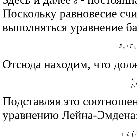
G
Поскольку равновесие счи
выполняться уравнение ба
F
+
F
g
A
Отсюда находим, что долж
∂
∂
r
Подставляя это соотношен
уравнению Лейна-Эмдена
1
∂
r