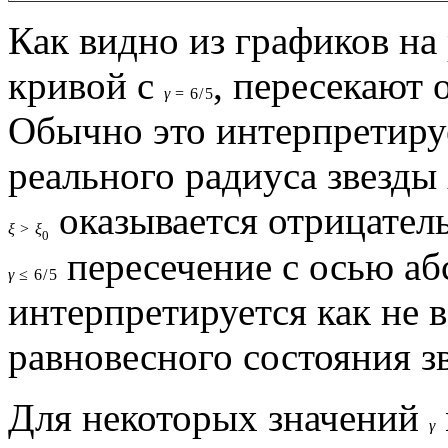
Как видно из графиков на 
кривой с
, пересекают 
γ
=
6
/
5
Обычно это интерпретиру
реального радиуса звезды
оказывается отрицател
ξ
>
ξ
0
пересечение с осью абс
γ
≤
6
/
5
интерпретируется как не 
равновесного состояния з
Для некоторых значений
γ