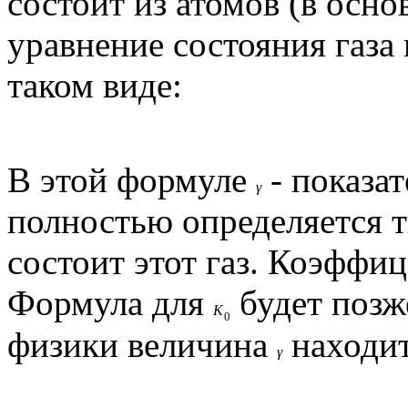
состоит из атомов (в осно
уравнение состояния газа
таком виде:
В этой формуле
- показат
γ
полностью определяется т
состоит этот газ. Коэффи
Формула для
будет позж
K
0
физики величина
находит
γ