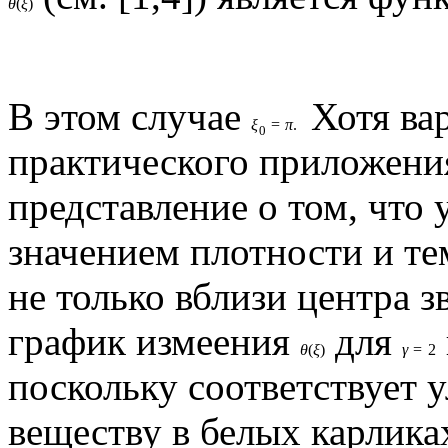
θ
(
ξ
)
В этом случае
Хотя ва
ξ
=
π
.
0
практического приложения
представление о том, что
значением плотности и те
не только вблизи центра з
график измеения
для
θ
(
ξ
)
γ
=
2
поскольку соответствует 
веществу в белых карлика