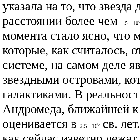
указала на то, что звезда
расстоянии более чем
1.5
⋅
10
момента стало ясно, что 
которые, как считалось, 
системе, на самом деле 
звездными островами, ко
галактиками. В реальност
Андромеда, ближайшей к
оценивается в
св. лет
6
2.5
⋅
10
как сейчас изветно лежат