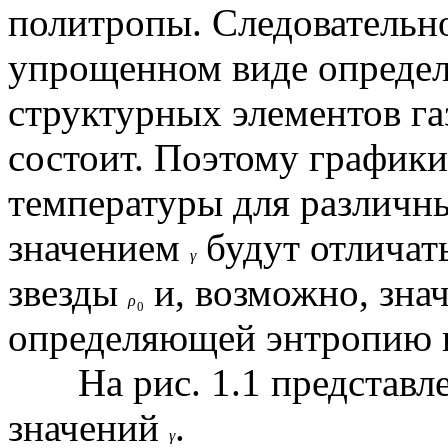
политропы. Следовательно
упрощенном виде определ
структурных элементов га
состоит. Поэтому графики
температуры для различны
значением
будут отличат
γ
звезды
и, возможно, зна
ρ
0
определяющей энтропию в
На рис. 1.1 представл
значений
.
γ