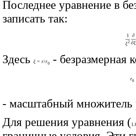
Последнее уравнение в б
записать так:
1
∂
2
∂
ξ
ξ
Здесь
- безразмерная к
ξ
=
r
/
r
0
r
0
- масштабный множитель 
Для решения уравнения (
1.
граничные условия. Эти 