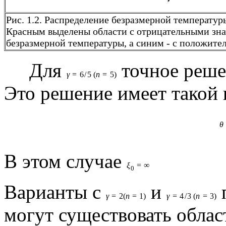
Рис. 1.2. Распределение безразмерной температур
Красным выделены области с отрицательными зн
безразмерной температуры, а синим - с положите
Для
точное реше
γ
=
6
/
5
(
n
=
5
)
Это решение имеет такой 
θ
В этом случае
ξ
=
∞
0
Варианты с
и
п
γ
=
2
(
n
=
1
)
γ
=
4
/
3
(
n
=
3
)
могут существовать обла